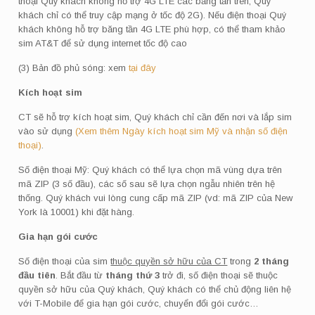
thoại Quý khách không hỗ trợ 4G LTE các băng tần trên; Quý
khách chỉ có thể truy cập mạng ở tốc độ 2G). Nếu điện thoại Quý
khách không hỗ trợ băng tần 4G LTE phù hợp, có thể tham khảo
sim AT&T để sử dụng internet tốc độ cao
(3) Bản đồ phủ sóng: xem
tại đây
Kích hoạt sim
CT sẽ hỗ trợ kích hoạt sim, Quý khách chỉ cần đến nơi và lắp sim
vào sử dụng
(Xem thêm Ngày kích hoạt sim Mỹ và nhận số điện
thoại)
.
Số điện thoại Mỹ: Quý khách có thể lựa chọn mã vùng dựa trên
mã ZIP (3 số đầu), các số sau sẽ lựa chọn ngẫu nhiên trên hệ
thống. Quý khách vui lòng cung cấp mã ZIP (vd: mã ZIP của New
York là 10001) khi đặt hàng.
Gia hạn gói cước
Số điện thoại của sim
thuộc quyền sở hữu của CT
trong
2 tháng
đầu tiên
. Bắt đầu từ
tháng thứ 3
trở đi, số điện thoại sẽ thuộc
quyền sở hữu của Quý khách, Quý khách có thể chủ động liên hệ
với T-Mobile để gia hạn gói cước, chuyển đổi gói cước…