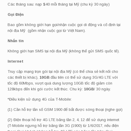
Các tháng sau: nạp $40 mỗi tháng tại Mỹ (chu kỳ 30 ngày)
Gọi Điện
Bao gồm không giới hạn gọi/nhận cuộc gọi di động và cố định tại
nội địa Mỹ (gồm nhận cuộc gọi từ Việt Nam).
Nhắn tin
Không giới hạn SMS tại nội địa Mỹ (không thể gửi SMS quốc tế).
Internet
Truy cập mạng trọn gói tại nội địa Mỹ (có thể chia sẻ kết nối cho
các thiết bị khác),
10GB
đầu tiên có thể sử dụng 3G/4G LTE với
tốc độ 60Mbps, vượt quá dung lượng 10GB tốc độ giảm còn
128kbps đến khi gói cước kết thúc. Chu kỳ:
10GB
/ 30 ngày.
*Điều kiện sử dụng 4G của T-Mobile:
(1) Cần hỗ trợ tần số GSM 1900 để bắt được sóng thoại (nghe gọi)
(2) Điện thoại hỗ trợ 4G LTE băng tần 2, 4, 12 để sử dụng internet
(T-Mobile ngưng hỗ trợ băng tần 3G (1900) từ 1/6/2017, nếu điện