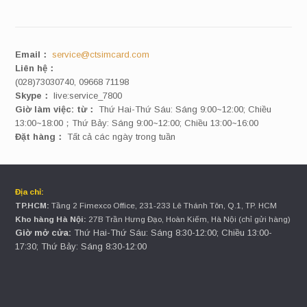
Email：
service@ctsimcard.com
Liên hệ：
(028)73030740, 09668 71198
Skype：
live:service_7800
Giờ làm việc: từ：
Thứ Hai-Thứ Sáu: Sáng 9:00~12:00; Chiều
13:00~18:00；Thứ Bảy: Sáng 9:00~12:00; Chiều 13:00~16:00
Đặt hàng：
Tất cả các ngày trong tuần
Địa chỉ:
TP.HCM:
Tầng 2 Fimexco Office, 231-233 Lê Thánh Tôn, Q.1, TP. HCM
Kho hàng Hà Nội:
27B Trần Hưng Đạo, Hoàn Kiếm, Hà Nội (chỉ gửi hàng)
Giờ mở cửa:
Thứ Hai-Thứ Sáu: Sáng 8:30-12:00; Chiều 13:00-
17:30; Thứ Bảy: Sáng 8:30-12:00