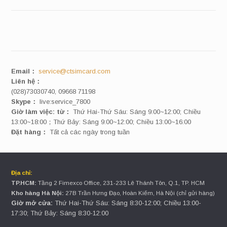
Email：
service@ctsimcard.com
Liên hệ：
(028)73030740, 09668 71198
Skype：
live:service_7800
Giờ làm việc: từ：
Thứ Hai-Thứ Sáu: Sáng 9:00~12:00; Chiều
13:00~18:00；Thứ Bảy: Sáng 9:00~12:00; Chiều 13:00~16:00
Đặt hàng：
Tất cả các ngày trong tuần
Địa chỉ:
TP.HCM:
Tầng 2 Fimexco Office, 231-233 Lê Thánh Tôn, Q.1, TP. HCM
Kho hàng Hà Nội:
27B Trần Hưng Đạo, Hoàn Kiếm, Hà Nội (chỉ gửi hàng)
Giờ mở cửa:
Thứ Hai-Thứ Sáu: Sáng 8:30-12:00; Chiều 13:00-
17:30; Thứ Bảy: Sáng 8:30-12:00