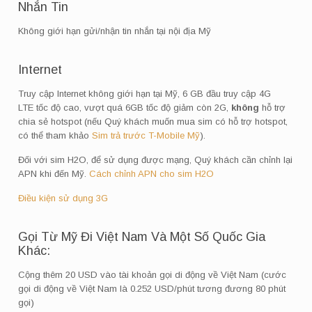
Nhắn Tin
Không giới hạn gửi/nhận tin nhắn tại nội địa Mỹ
Internet
Truy cập Internet không giới hạn tại Mỹ, 6 GB đầu truy cập 4G
LTE tốc độ cao, vượt quá 6GB tốc độ giảm còn 2G,
không
hỗ trợ
chia sẻ hotspot (nếu Quý khách muốn mua sim có hỗ trợ hotspot,
có thể tham khảo
Sim trả trước T-Mobile Mỹ
).
Đối với sim H2O, để sử dụng được mạng, Quý khách cần chỉnh lại
APN khi đến Mỹ.
Cách chỉnh APN cho sim H2O
Điều kiện sử dụng 3G
Gọi Từ Mỹ Đi Việt Nam Và Một Số Quốc Gia
Khác:
Cộng thêm 20 USD vào tài khoản gọi di động về Việt Nam (cước
gọi di động về Việt Nam là 0.252 USD/phút tương đương 80 phút
gọi)