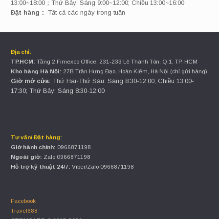
13:00~18:00；Thứ Bảy: Sáng 9:00~12:00; Chiều 13:00~16:00
Đặt hàng：
Tất cả các ngày trong tuần
Địa chỉ:
TP.HCM:
Tầng 2 Fimexco Office, 231-233 Lê Thánh Tôn, Q.1, TP. HCM
Kho hàng Hà Nội:
27B Trần Hưng Đạo, Hoàn Kiếm, Hà Nội (chỉ gửi hàng)
Giờ mở cửa:
Thứ Hai-Thứ Sáu: Sáng 8:30-12:00; Chiều 13:00-
17:30; Thứ Bảy: Sáng 8:30-12:00
Tư vấn/ Đặt hàng:
Giờ hành chính:
0966871198
Ngoài giờ:
Zalo 0966871198
Hỗ trợ kỹ thuật 24/7:
Viber/Zalo 0966871198
Facebook
Travel688