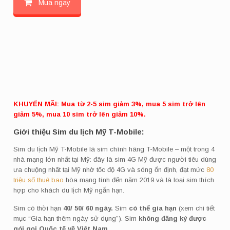
Mua ngay
KHUYẾN MÃI: Mua từ 2-5 sim giảm 3%, mua 5 sim trở lên
giảm 5%, mua 10 sim trở lên giảm 10%.
Giới thiệu Sim du lịch Mỹ T-Mobile:
Sim du lịch Mỹ T-Mobile là sim chính hãng T-Mobile – một trong 4
nhà mạng lớn nhất tại Mỹ: đây là sim 4G Mỹ được người tiêu dùng
ưa chuộng nhất tại Mỹ nhờ tốc độ 4G và sóng ổn định, đạt mức
80
triệu số thuê bao
hòa mạng tính đến năm 2019 và là loại sim thích
hợp cho khách du lịch Mỹ ngắn hạn.
Sim có
thời hạn
40/ 50/ 60 ngày.
Sim
có
thể gia hạn
(xem chi tiết
mục “Gia hạn thêm ngày sử dụng”). Sim
không đăng ký được
gói gọi Quốc tế về Việt Nam