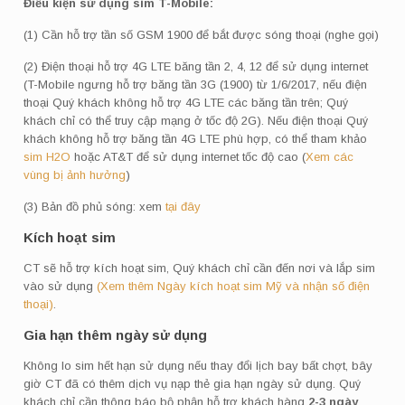
Điều kiện sử dụng sim T-Mobile:
(1) Cần hỗ trợ tần số GSM 1900 để bắt được sóng thoại (nghe gọi)
(2) Điện thoại hỗ trợ 4G LTE băng tần 2, 4, 12 để sử dụng internet
(T-Mobile ngưng hỗ trợ băng tần 3G (1900) từ 1/6/2017, nếu điện
thoại Quý khách không hỗ trợ 4G LTE các băng tần trên; Quý
khách chỉ có thể truy cập mạng ở tốc độ 2G). Nếu điện thoại Quý
khách không hỗ trợ băng tần 4G LTE phù hợp, có thể tham khảo
sim H2O
hoặc AT&T để sử dụng internet tốc độ cao (
Xem các
vùng bị ảnh hưởng
)
(3) Bản đồ phủ sóng: xem
tại đây
Kích hoạt sim
CT sẽ hỗ trợ kích hoạt sim, Quý khách chỉ cần đến nơi và lắp sim
vào sử dụng
(Xem thêm Ngày kích hoạt sim Mỹ và nhận số điện
thoại)
.
Gia hạn thêm ngày sử dụng
Không lo sim hết hạn sử dụng nếu thay đổi lịch bay bất chợt, bây
giờ CT đã có thêm dịch vụ nạp thẻ gia hạn ngày sử dụng. Quý
khách chỉ cần thông báo bộ phận hỗ trợ khách hàng
2-3 ngày